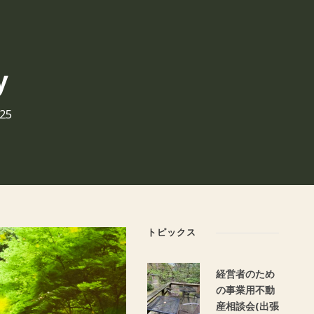
y
025
トピックス
経営者のため
の事業用不動
産相談会(出張