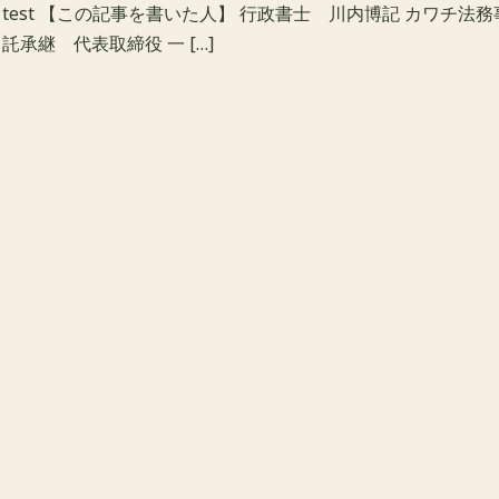
test 【この記事を書いた人】 行政書士 川内博記 カワチ法
託承継 代表取締役 一 […]