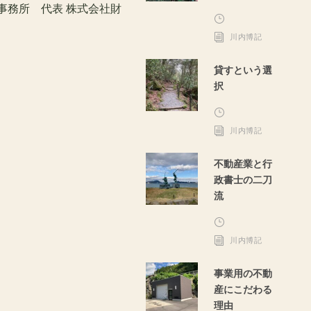
務事務所 代表 株式会社財
川内博記
貸すという選
択
川内博記
不動産業と行
政書士の二刀
流
川内博記
事業用の不動
産にこだわる
理由