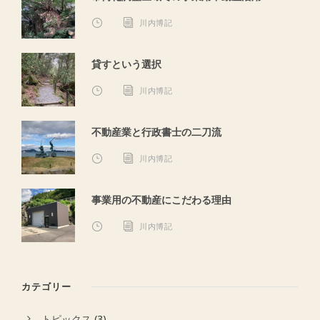
川内博記
貸すという選択
川内博記
不動産業と行政書士の二刀流
川内博記
事業用の不動産にこだわる理由
川内博記
カテゴリー
トピックス
(3)